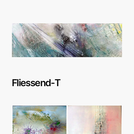
View
Larger
Image
Fliessend-T